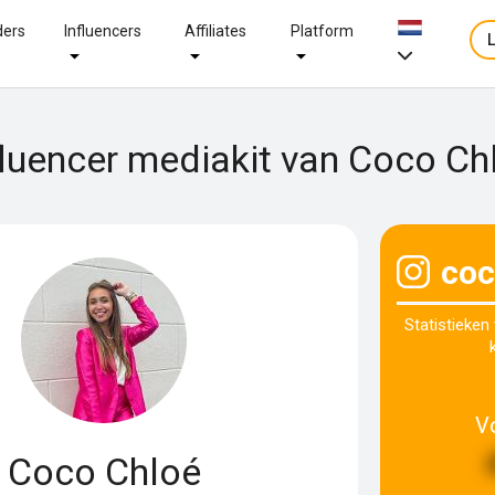
ders
Influencers
Affiliates
Platform
fluencer mediakit van Coco Ch
coc
Statistieken
V
Coco Chloé