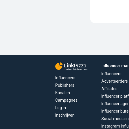
Link
Pizza
Influencer ma
content & influencers
Influencers
Influencers
Adverteerders
Publishers
Affiliates
Kanalen
Influencer pla
Campagnes
Influencer age
Log in
Influencer bur
Inschrijven
Social media in
Instagram infl