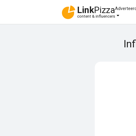
Link
Pizza
Adverteer
content & influencers
In