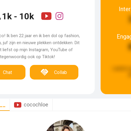
Inte
1k - 10k
Enga
co! Ik ben 22 jaar en ik ben dol op fashion,
, juf zijn en nieuwe plekken ontdekken. Dit
et liefst op mijn Instagram, YouTube of
tegenwoordig ook op Tiktok!
Laatste 
Chat
Collab
g
__
cocochloe