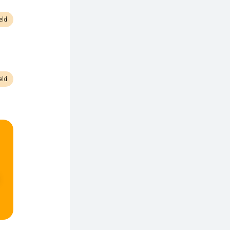
eld
eld