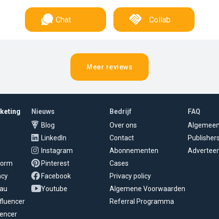
Chat
Collab
Meer reviews
rketing
Nieuws
Bedrijf
FAQ
Blog
Over ons
Algemee
LinkedIn
Contact
Publisher
Instagram
Abonnementen
Adverteer
tform
Pinterest
Cases
ncy
Facebook
Privacy policy
eau
Youtube
Algemene Voorwaarden
fluencer
Referral Programma
uencer