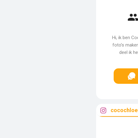
Hi, ik ben Co
foto’s maken
deel ik h
cocochloe