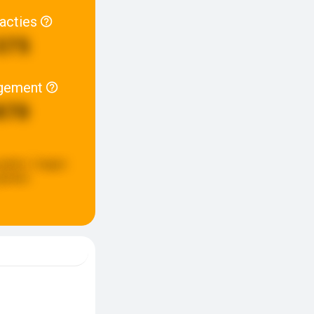
racties
375
gement
870
update:
2 dagen
eleden