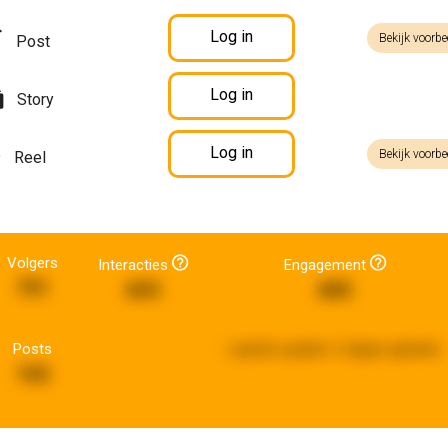
Log in
Bekijk voorbe
Post
Log in
Story
Log in
Bekijk voorbe
Reel
Volgers
Interacties
Engagement
751
603
685
Posts
Laatste update:
2 dagen geleden
102