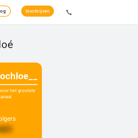
Log
Inschrijven
in
loé
ochloe__
 voor het grootste
kanaal
olgers
431