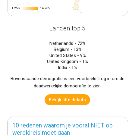
1.256
1.256
14.785
14.785
Landen top 5
Netherlands -
72%
Belgium -
13%
United States -
9%
United Kingdom -
1%
India -
1%
Bovenstaande demografie is een voorbeeld. Log in om de
daadwerkelijke demografie te zien.
Bekijk alle details
10 redenen waarom je vooral NIET op
wereldreis moet gaan