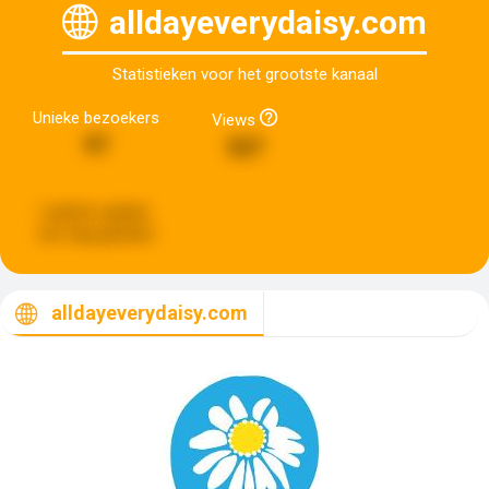
alldayeverydaisy.com
Statistieken voor het grootste kanaal
Unieke bezoekers
Views
97
527
Laatste update:
een dag geleden
alldayeverydaisy.com