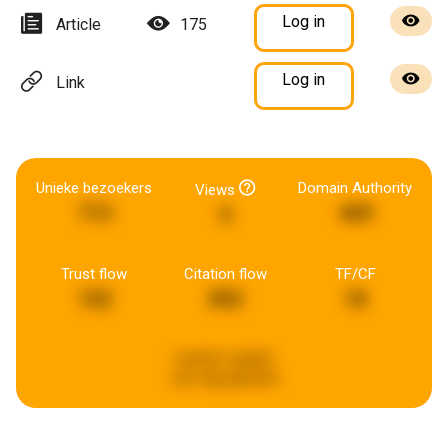
Log in
Article
175
Log in
Link
Unieke bezoekers
Domain Authority
Views
713
469
5
Trust flow
Citation flow
TF/CF
152
892
18
Laatste update:
een dag geleden