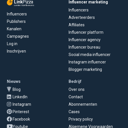
Link
Pizza
Influencer marketing
content & influencers
Influencers
Influencers
Adverteerders
Publishers
Affiliates
Kanalen
Influencer platform
Campagnes
Influencer agency
Log in
Influencer bureau
Inschrijven
Social media influencer
Instagram influencer
Blogger marketing
Nieuws
Bedrijf
Blog
Over ons
LinkedIn
Contact
Instagram
Abonnementen
Pinterest
Cases
Facebook
Privacy policy
Youtube
Algemene Voorwaarden