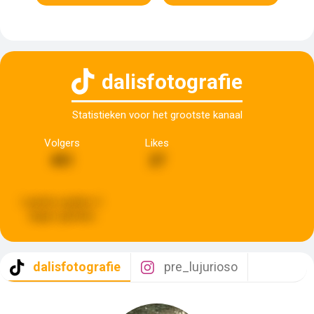
dalisfotografie
Statistieken voor het grootste kanaal
Volgers
Likes
451
27
Laatste update:
6
dagen geleden
dalisfotografie
pre_lujurioso