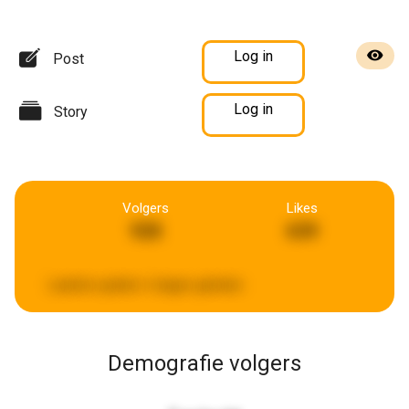
Log in
Post
Log in
Story
Volgers
Likes
928
639
Laatste update:
6 dagen geleden
Demografie volgers