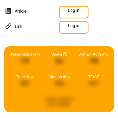
Log in
Article
Log in
Link
Unieke bezoekers
Domain Authority
Views
732
788
501
Trust flow
Citation flow
TF/CF
351
912
917
Laatste update:
5
jaren geleden