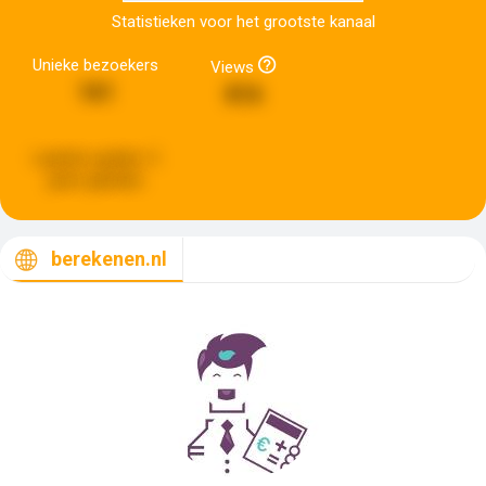
Statistieken voor het grootste kanaal
Unieke bezoekers
Views
161
816
Laatste update:
5
jaren geleden
berekenen.nl