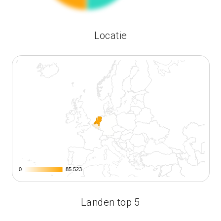
Locatie
0
0
85.523
85.523
Landen top 5