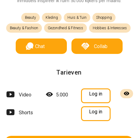
Inmiddels inspireer ik ruim 50.000 kijkers per maand.
Beauty
Kleding
Huis & Tuin
Shopping
Beauty & Fashion
Gezondheid & Fitness
Hobbies & Interesses
Chat
Collab
Tarieven
Log in
Video
5.000
Log in
Shorts