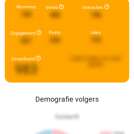
Abonnees
Views
Interacties
740
458
745
Posts
Likes
Engagement
334
775
827
Laatste update:
een week
Geverifieerd
983
geleden
Demografie volgers
Geslacht