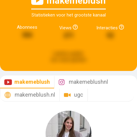
makemeblush
Statistieken voor het grootste kanaal
Abonnees
Views
Interacties
366
271
92
Laatste update:
een week geleden
makemeblush
makemeblushnl
makemeblush.nl
ugc