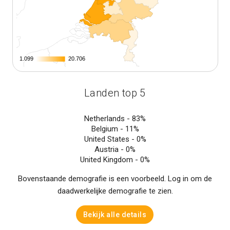
1.099
1.099
20.706
20.706
Landen top 5
Netherlands -
83%
Belgium -
11%
United States -
0%
Austria -
0%
United Kingdom -
0%
Bovenstaande demografie is een voorbeeld. Log in om de
daadwerkelijke demografie te zien.
Bekijk alle details