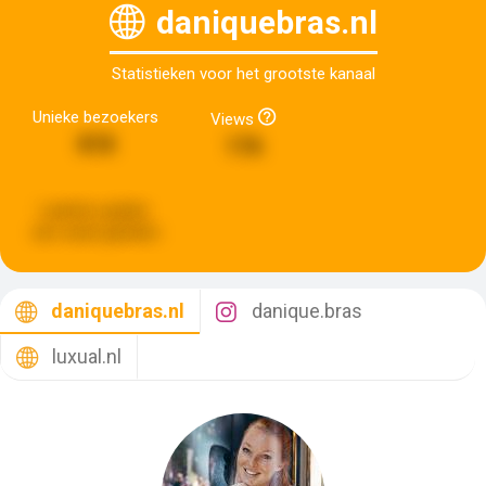
daniquebras.nl
Statistieken voor het grootste kanaal
Unieke bezoekers
Views
818
176
Laatste update:
een week geleden
daniquebras.nl
danique.bras
luxual.nl