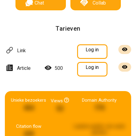
Chat
Collab
Tarieven
Log in
Link
Log in
Article
500
Unieke bezoekers
Domain Authority
Views
454
775
52
Citation flow
Laatste update:
een week
geleden
229