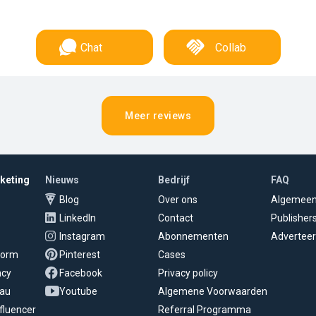
Chat
Collab
Meer reviews
rketing
Nieuws
Bedrijf
FAQ
Blog
Over ons
Algemee
LinkedIn
Contact
Publisher
Instagram
Abonnementen
Adverteer
tform
Pinterest
Cases
ncy
Facebook
Privacy policy
eau
Youtube
Algemene Voorwaarden
fluencer
Referral Programma