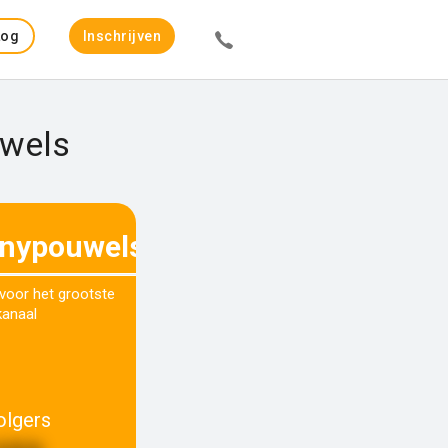
Log
Inschrijven
in
uwels
nypouwels
 voor het grootste
kanaal
olgers