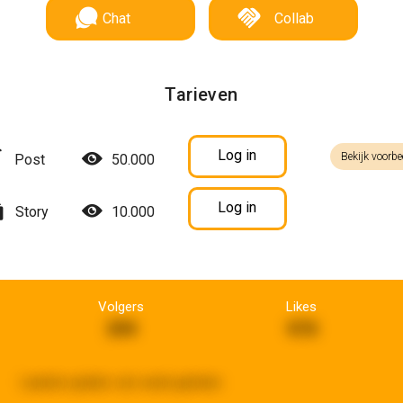
Chat
Collab
Tarieven
Log in
Bekijk voorbe
Post
50.000
Log in
Story
10.000
Volgers
Likes
399
970
Laatste update:
een week geleden