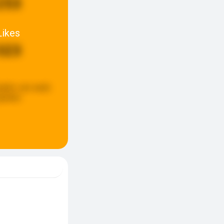
253
Likes
323
pdate:
een week
eleden