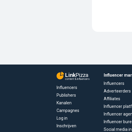
Link
Pizza
Influencer ma
content & influencers
Influencers
Influencers
Adverteerders
Publishers
Affiliates
Kanalen
Influencer pla
Campagnes
Influencer age
Log in
Influencer bur
Inschrijven
Social media in