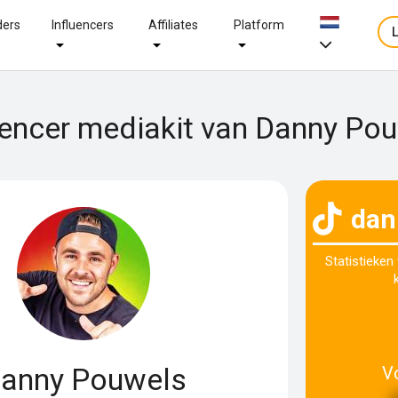
ders
Influencers
Affiliates
Platform
uencer mediakit van Danny Po
dan
Statistieken
anny Pouwels
V