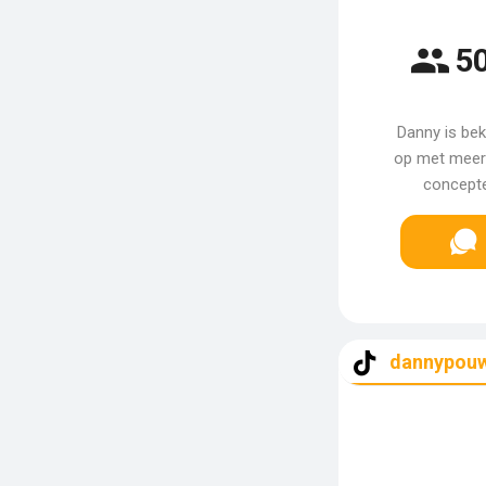
50
Danny is bek
op met meer 
concepte
dannypouw