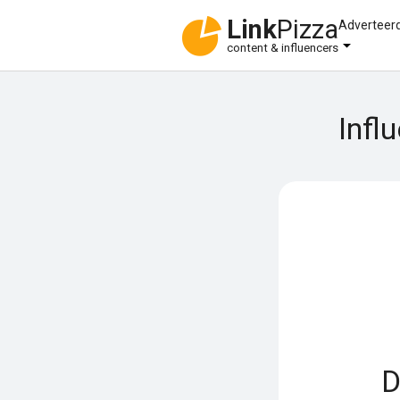
Link
Pizza
Adverteer
content & influencers
Infl
D