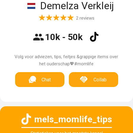
Demelza Verkleij
2 reviews
10k - 50k
Volg voor adviezen, tips, feitjes &grappige items over
het ouderschap💖#momlife
Chat
Collab
mels_momlife_tips