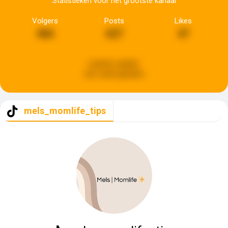
Statistieken voor het grootste kanaal
Volgers
Posts
Likes
466
627
47
Laatste update:
een week geleden
mels_momlife_tips