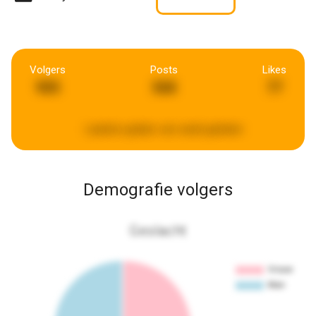
Volgers
Posts
Likes
905
568
77
Laatste update:
een week geleden
Demografie volgers
Geslacht