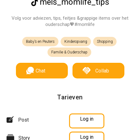
mels_momlife_tips
Volg voor adviezen, tips, feitjes &grappige items over het
ouderschap💖#momlife
Baby’s en Peuters
Kinderopvang
Shopping
Familie & Ouderschap
Chat
Collab
Tarieven
Log in
Post
Log in
Story