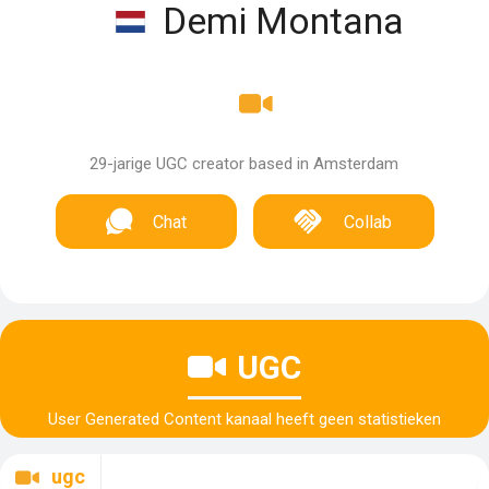
Demi Montana
29-jarige UGC creator based in Amsterdam
Chat
Collab
UGC
User Generated Content kanaal heeft geen statistieken
ugc