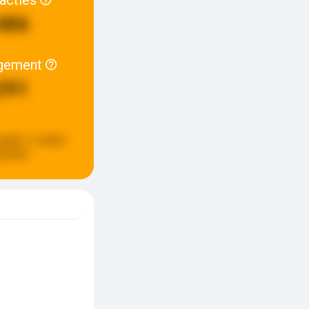
486
gement
291
pdate:
2 weken
eleden