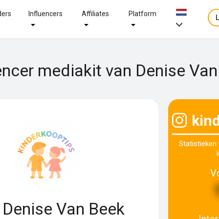
ders
Influencers
Affiliates
Platform
encer mediakit van Denise Va
kin
Statistieken
V
Denise Van Beek
Inte