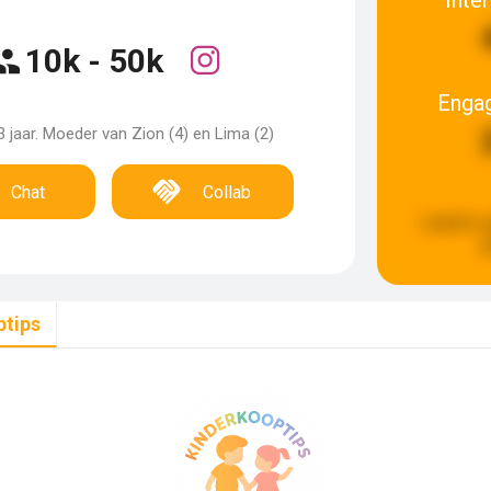
10k - 50k
Enga
3 jaar. Moeder van Zion (4) en Lima (2)
Chat
Collab
Laatste u
g
ptips