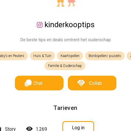
kinderkooptips
De beste tips en deals omtrent het ouderschap
aby’s en Peuters
Huis & Tuin
Kaartspellen
Bordspellen/ puzzels
Familie & Ouderschap
Chat
Collab
Tarieven
Log in
Story
1.269