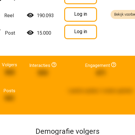
Log in
Bekijk voorbe
Reel
190.093
Log in
Post
15.000
Volgers
Interacties
Engagement
365
593
471
Posts
Laatste update:
2 weken geleden
941
Demografie volgers