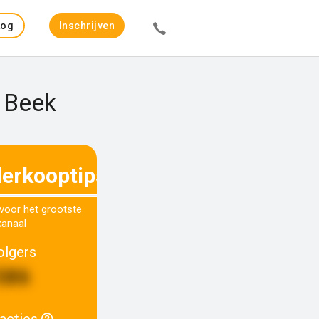
Log
Inschrijven
in
n Beek
derkooptips
 voor het grootste
kanaal
olgers
586
racties