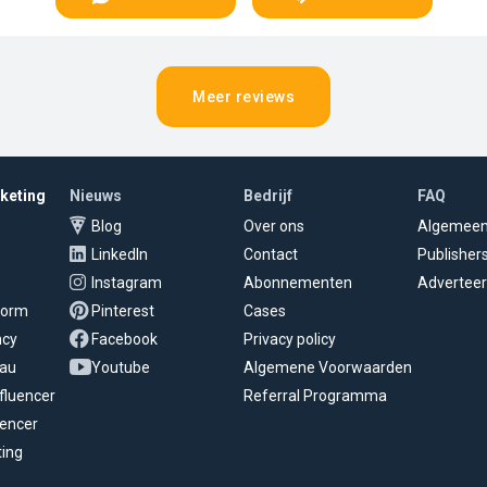
Meer reviews
rketing
Nieuws
Bedrijf
FAQ
Blog
Over ons
Algemee
LinkedIn
Contact
Publisher
Instagram
Abonnementen
Adverteer
tform
Pinterest
Cases
ncy
Facebook
Privacy policy
eau
Youtube
Algemene Voorwaarden
fluencer
Referral Programma
uencer
ting