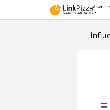
Link
Pizza
Adverteer
content & influencers
Influ