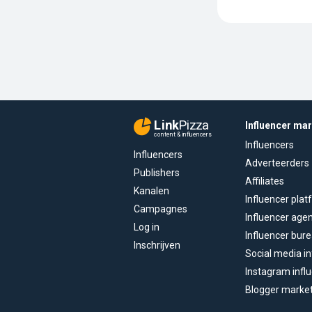
Link
Pizza
Influencer ma
content & influencers
Influencers
Influencers
Adverteerders
Publishers
Affiliates
Kanalen
Influencer pla
Campagnes
Influencer age
Log in
Influencer bur
Inschrijven
Social media in
Instagram infl
Blogger marke