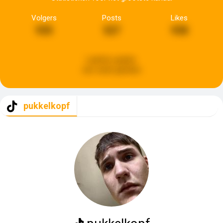
Volgers
Posts
Likes
935
527
938
Laatste update:
een week geleden
pukkelkopf