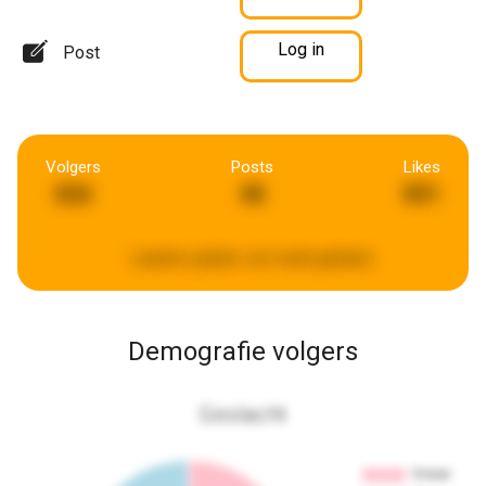
Log in
Post
Volgers
Posts
Likes
826
48
891
Laatste update:
een week geleden
Demografie volgers
Geslacht