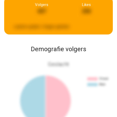
Volgers
Likes
497
290
Laatste update:
5 dagen geleden
Demografie volgers
Geslacht