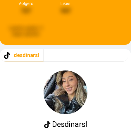
Volgers
Likes
727
947
Laatste update:
5
dagen geleden
desdinarsl
Desdinarsl