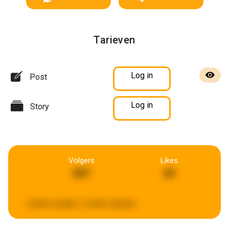
Tarieven
Log in
Post
Log in
Story
Volgers
Likes
807
65
Laatste update:
2 weken geleden