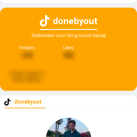
donebyout
Statistieken voor het grootste kanaal
Volgers
Likes
278
962
Laatste update:
2
weken geleden
donebyout