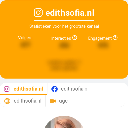
edithsofia.nl
Statistieken voor het grootste kanaal
Volgers
Interacties
Engagement
477
292
975
Laatste update:
3
weken geleden
edithsofia.nl
edithsofia.nl
edithsofia.nl
ugc