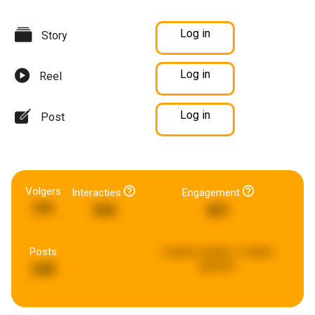
Log in
Story
Log in
Reel
Log in
Post
Volgers
Interacties
Engagement
791
334
421
Posts
Laatste update:
3 weken
geleden
245