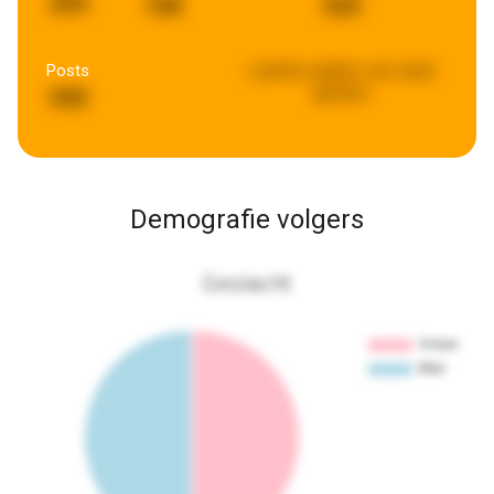
204
108
525
Posts
Laatste update:
een week
geleden
949
Demografie volgers
Geslacht