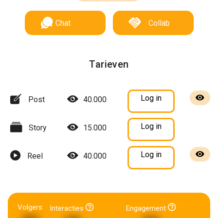
Chat
Collab
Tarieven
Log in
Post
40.000
Log in
Story
15.000
Log in
Reel
40.000
Volgers
Interacties
Engagement