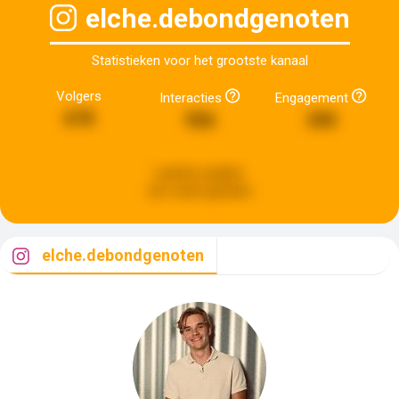
elche.debondgenoten
Statistieken voor het grootste kanaal
Volgers
Interacties
Engagement
678
956
390
Laatste update:
een week geleden
elche.debondgenoten