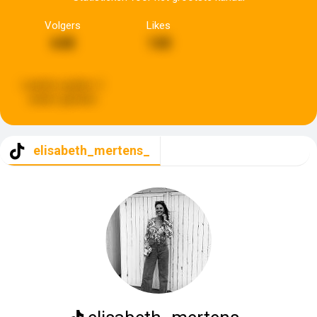
Volgers
Likes
648
140
Laatste update:
2
weken geleden
elisabeth_mertens_