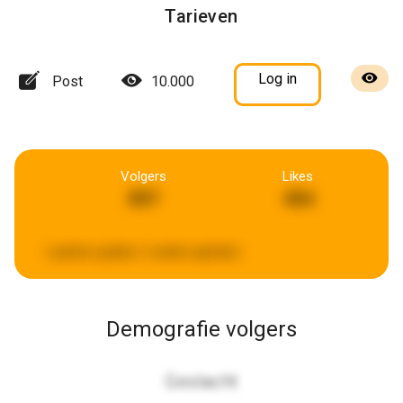
Tarieven
Log in
Post
10.000
Volgers
Likes
897
454
Laatste update:
2 weken geleden
Demografie volgers
Geslacht