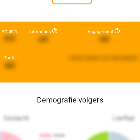
Volgers
Interacties
Engagement
875
247
190
Posts
Laatste update:
een week geleden
465
Demografie volgers
Geslacht
Leeftijd