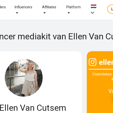
ders
Influencers
Affiliates
Platform
encer mediakit van Ellen Van 
ell
Statistieken
V
Ellen Van Cutsem