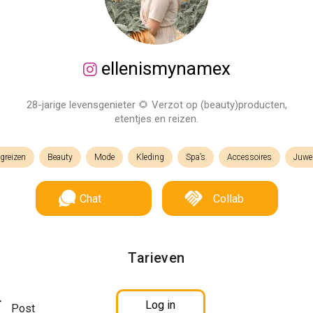
ellenismynamex
28-jarige levensgenieter 🌻 Verzot op (beauty)producten,
etentjes en reizen.
egreizen
Beauty
Mode
Kleding
Spa’s
Accessoires
Juwe
Chat
Collab
Tarieven
Log in
Post