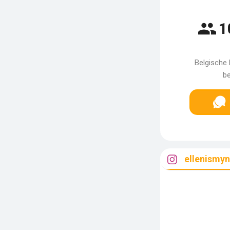
1
Belgische 
be
ellenismy