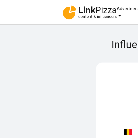
Link
Pizza
Adverteer
content & influencers
Influ