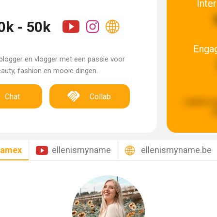
Inte
0k - 50k
Enga
blogger en vlogger met een passie voor
auty, fashion en mooie dingen.
Chat
Collab
Laatste u
g
namex
ellenismyname
ellenismyname.be