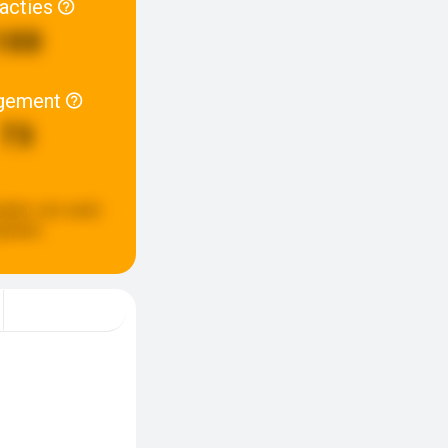
racties
100
gement
73
pdate:
een week
eleden