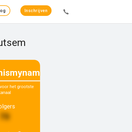
Log
Inschrijven
in
Cutsem
enismynamex
 voor het grootste
kanaal
olgers
70