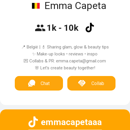
Emma Capeta
1k - 10k
📍 België | 💄 Sharing glam, glow & beauty tips
✨ Make-up looks • reviews • inspo
💌 Collabs & PR: emma.capeta@gmail.com
🌸 Let’s create beauty together!
Chat
Collab
emmacapetaaa