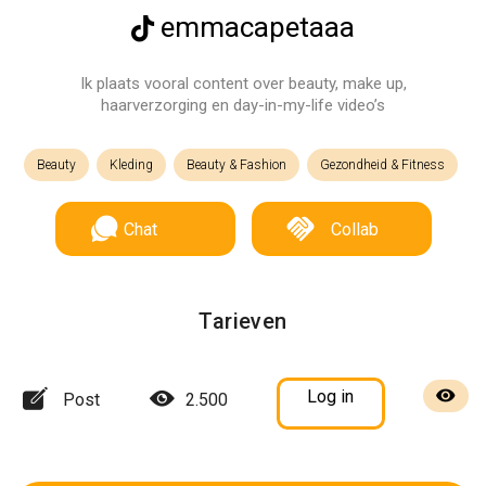
emmacapetaaa
Ik plaats vooral content over beauty, make up,
haarverzorging en day-in-my-life video’s
Beauty
Kleding
Beauty & Fashion
Gezondheid & Fitness
Chat
Collab
Tarieven
Log in
Post
2.500