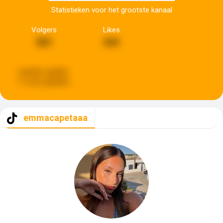
Statistieken voor het grootste kanaal
Volgers
Likes
351
541
Laatste update:
11 uren geleden
emmacapetaaa