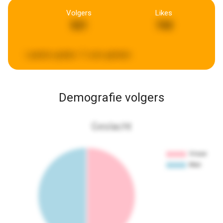
Volgers
Likes
521
743
Laatste update:
11 uren geleden
Demografie volgers
Geslacht