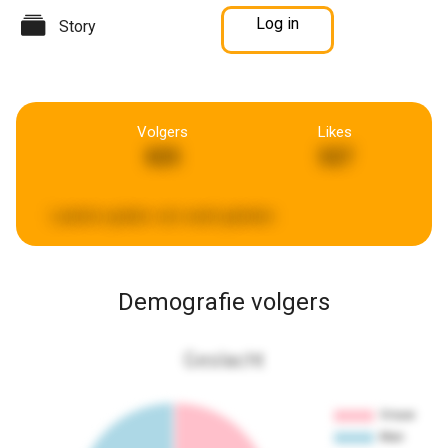
Log in
Story
Volgers
Likes
825
527
Laatste update:
een week geleden
Demografie volgers
Geslacht