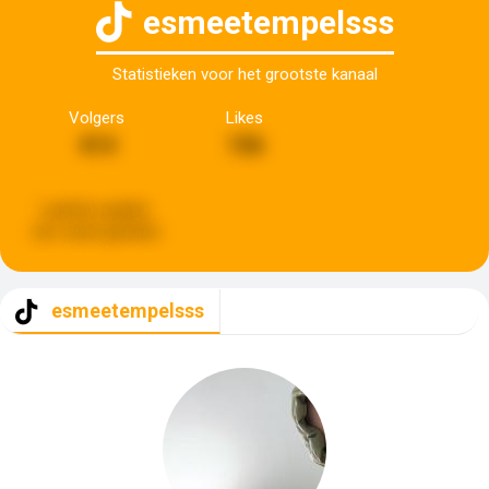
esmeetempelsss
Statistieken voor het grootste kanaal
Volgers
Likes
414
156
Laatste update:
een week geleden
esmeetempelsss