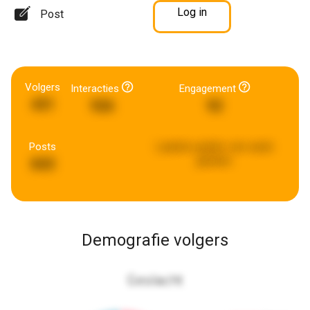
Log in
Post
Volgers
Interacties
Engagement
431
926
92
Posts
Laatste update:
een week
geleden
843
Demografie volgers
Geslacht