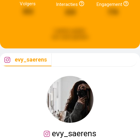
Volgers
Interacties
Engagement
353
233
770
Laatste update:
een week geleden
evy_saerens
evy_saerens