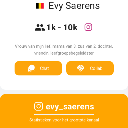
Evy Saerens
1k - 10k
Vrouw van mijn lief, mama van 3, zus van 2, dochter,
vriendin, leefgroepsbegeleidster
Chat
Collab
evy_saerens
Statistieken voor het grootste kanaal