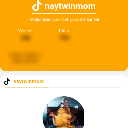
naytwinmom
Statistieken voor het grootste kanaal
Volgers
Likes
348
790
Laatste update:
2
dagen geleden
naytwinmom