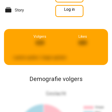
Log in
Story
Volgers
Likes
620
680
Laatste update:
2 dagen geleden
Demografie volgers
Geslacht