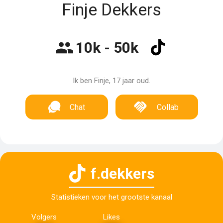
Finje Dekkers
10k - 50k
Ik ben Finje, 17 jaar oud.
Chat
Collab
f.dekkers
Statistieken voor het grootste kanaal
Volgers
Likes