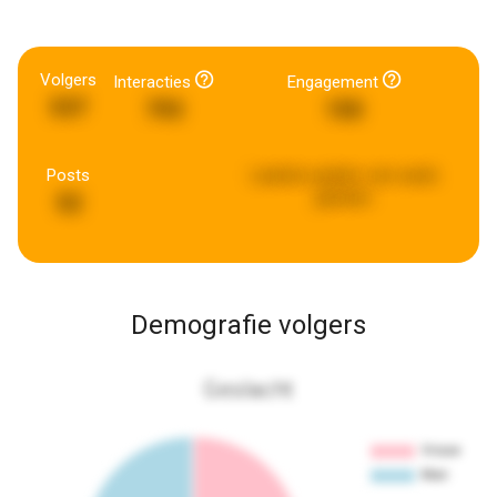
Volgers
Interacties
Engagement
537
793
150
Posts
Laatste update:
een week
geleden
52
Demografie volgers
Geslacht