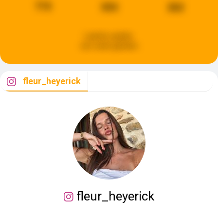
715
593
262
Laatste update:
een week geleden
fleur_heyerick
fleur_heyerick