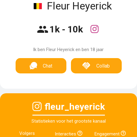
Fleur Heyerick
1k - 10k
Ik ben Fleur Heyerick en ben 18 jaar
Chat
Collab
fleur_heyerick
Statistieken voor het grootste kanaal
Volgers
Interacties
Engagement