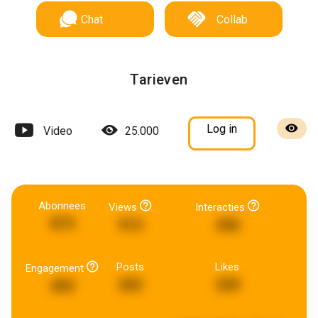
Chat
Collab
Tarieven
Log in
Video
25.000
Abonnees
Views
Interacties
873
913
436
Posts
Likes
Engagement
262
220
493