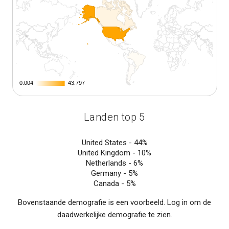
0.004
0.004
43.797
43.797
Landen top 5
United States -
44%
United Kingdom -
10%
Netherlands -
6%
Germany -
5%
Canada -
5%
Bovenstaande demografie is een voorbeeld. Log in om de
daadwerkelijke demografie te zien.