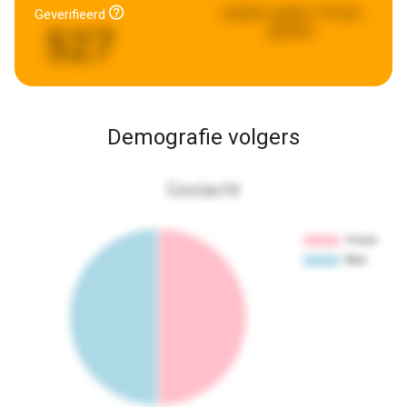
Laatste update:
18 uren
Geverifieerd
527
geleden
Demografie volgers
Geslacht