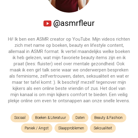
@asmrfleur
Hi! Ik ben een ASMR creator op YouTube. Mijn videos richten
zich met name op boeken, beauty en lifestyle content,
allemaal in ASMR format. Ik vertel maandelijks welke boeken
ik heb gelezen, wat mijn favoriete beauty items zijn en ik
praat (lees: fluister) veel over mentale gezondheid. Ook
maak ik een girl talk serie waar we onderwerpen bespreken
als feminisme, zelfvertrouwen, daten, seksualiteit en wat er
maar ter tafel komt :). Ik beschrijf mezelf tegenover mijn
kijkers als een online beste vriendin of zus. Het doel van
mijn kanaal is om mijn kijkers comfort te bieden. Een veilig
plekje online om even te ontsnappen aan onze snelle levens.
Sociaal
Boeken & Literatuur
Daten
Beauty & Fashion
Paniek / Angst
Slaapproblemen
Seksualiteit