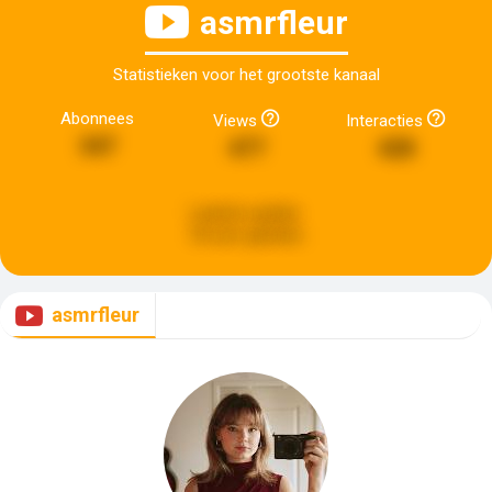
asmrfleur
Statistieken voor het grootste kanaal
Abonnees
Views
Interacties
347
477
428
Laatste update:
18 uren geleden
asmrfleur