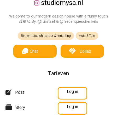
studiomysa.nl
Welcome to our modern design house with a funky touch
🍒🪩🪐 By: @furstset & @frederiqueschenkels
Binnenhuisarchitectuur & -inrichting
Huis & Tuin
Chat
Collab
Tarieven
Log in
Post
Log in
Story