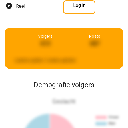
Log in
Reel
Volgers
Posts
613
687
Laatste update:
2 weken geleden
Demografie volgers
Geslacht