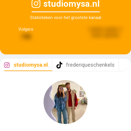
studiomysa.nl
Statistieken voor het grootste kanaal
Volgers
Laatste update:
2
weken geleden
136
studiomysa.nl
frederiqueschenkels