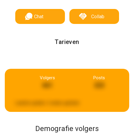
Chat
Collab
Tarieven
Volgers
Posts
661
222
Laatste update:
2 weken geleden
Demografie volgers