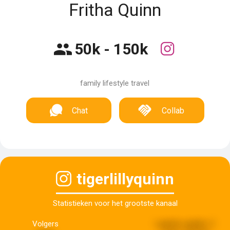
Fritha Quinn
50k - 150k
family lifestyle travel
Chat
Collab
tigerlillyquinn
Statistieken voor het grootste kanaal
Volgers
Laatste update:
2