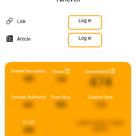
Log in
Link
Log in
Article
Unieke bezoekers
Views
Geverifieerd
474
409
134
Domain Authority
Trust flow
Citation flow
661
909
113
TF/CF
Laatste update:
6 dagen
geleden
850