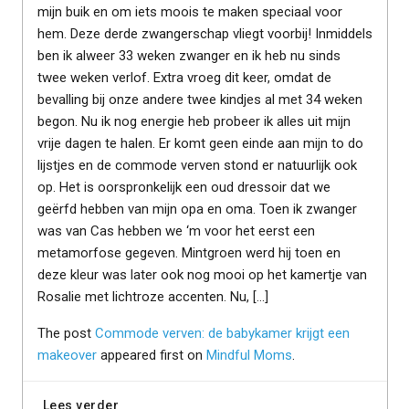
mijn buik en om iets moois te maken speciaal voor
hem. Deze derde zwangerschap vliegt voorbij! Inmiddels
ben ik alweer 33 weken zwanger en ik heb nu sinds
twee weken verlof. Extra vroeg dit keer, omdat de
bevalling bij onze andere twee kindjes al met 34 weken
begon. Nu ik nog energie heb probeer ik alles uit mijn
vrije dagen te halen. Er komt geen einde aan mijn to do
lijstjes en de commode verven stond er natuurlijk ook
op. Het is oorspronkelijk een oud dressoir dat we
geërfd hebben van mijn opa en oma. Toen ik zwanger
was van Cas hebben we ‘m voor het eerst een
metamorfose gegeven. Mintgroen werd hij toen en
deze kleur was later ook nog mooi op het kamertje van
Rosalie met lichtroze accenten. Nu, […]
The post
Commode verven: de babykamer krijgt een
makeover
appeared first on
Mindful Moms
.
Lees verder