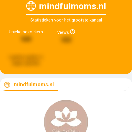
mindfulmoms.nl
Statistieken voor het grootste kanaal
Unieke bezoekers
Views
949
332
Laatste update:
6
dagen geleden
mindfulmoms.nl