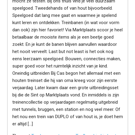
mocht ze testen. Bij ons thuis vind je veel duurzaam
speelgoed. Tweedehands of van hout bijvoorbeeld.
Speelgoed dat lang mee gaat en waarmee je spelend
kunt leren en ontdekken. Treinbanen (in wat voor vorm
dan ook) zijn hier favoriet! Via Marktplaats scoor je heel
betaalbaar de mooiste items als je een beetje goed
zoekt. En je kunt de banen blijven aanvullen waardoor
het nooit verveelt. Last but not least is het ook nog
eens leerzaam speelgoed. Bouwen, connecties maken,
super goed voor het ruimtelijk inzicht van je kind.
Oneindig uitbreiden Bij Cas begon het allemaal met een
houten treinset die hij van oma kreeg voor zijn eerste
verjaardag. Later kwam daar een grote uitbreidingsset
bij die de Sint op Marktplaats vond. En inmiddels is zijn
treinencollectie op verjaardagen regelmatig uitgebreid
met tunnels, bruggen, een station en nog veel meer. Of
het nou een trein van DUPLO of van hout is, je doet hem
er altijd […]