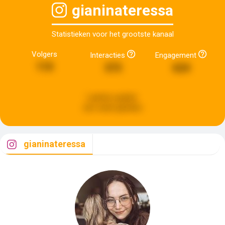
gianinateressa
Statistieken voor het grootste kanaal
Volgers
Interacties
Engagement
110
373
624
Laatste update:
een week geleden
gianinateressa