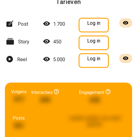
Tarieven
Log in
Post
1.700
Log in
Story
450
Log in
Reel
5.000
Volgers
Interacties
Engagement
977
599
635
Posts
Laatste update:
een week
geleden
501