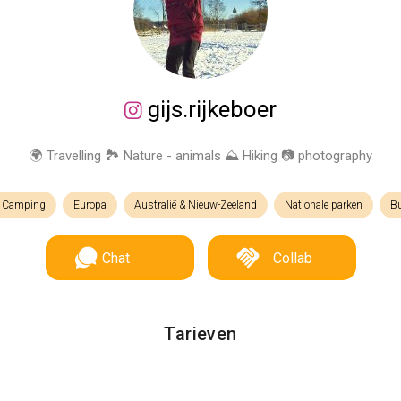
gijs.rijkeboer
🌍 Travelling 🏞️ Nature - animals ⛰️ Hiking 📷 photography
Camping
Europa
Australië & Nieuw-Zeeland
Nationale parken
Bu
Chat
Collab
Tarieven