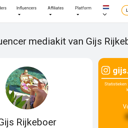
ders
Influencers
Affiliates
Platform
luencer mediakit van Gijs Rijke
gijs
Statistieken
V
Gijs Rijkeboer