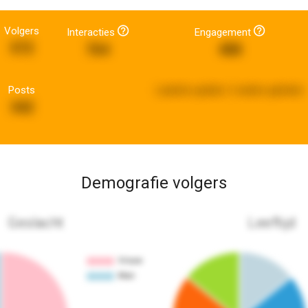
Volgers
Interacties
Engagement
572
764
488
Posts
Laatste update:
2 weken geleden
342
Demografie volgers
Geslacht
Leeftijd