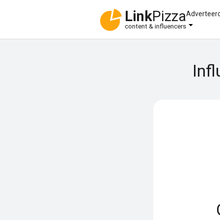
Link
Pizza
Adverteer
content & influencers
Inf