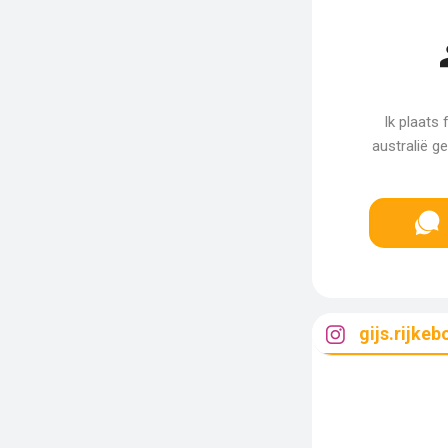
Ik plaats 
australië g
gijs.rijkeb