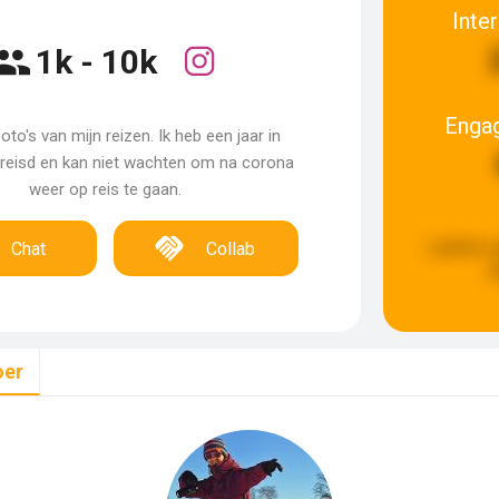
Inte
1k - 10k
Enga
foto's van mijn reizen. Ik heb een jaar in
ereisd en kan niet wachten om na corona
weer op reis te gaan.
Laatste u
Chat
Collab
g
oer