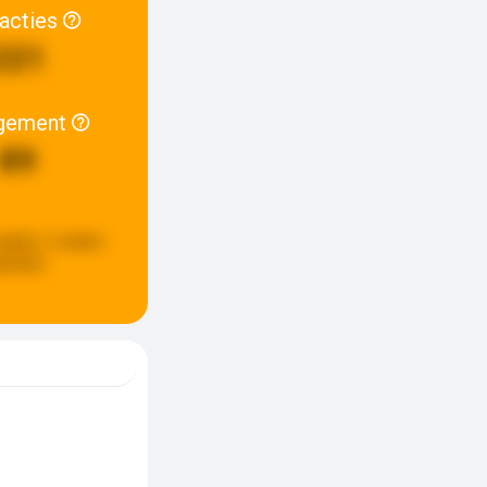
racties
221
gement
89
pdate:
2 weken
eleden