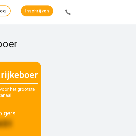
Log
Inschrijven
in
boer
.rijkeboer
 voor het grootste
kanaal
olgers
651