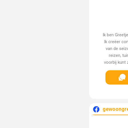
Ik ben Greetj
Ik creëer con
van de seiz
reizen, tu
voorbij kunt
gewoongre