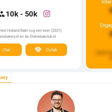
Inte
10k - 50k
Enga
eel Holland Bakt nog een keer (2021).
sbakery.nl en de Onlinebakclub.nl
Chat
Collab
Laatste u
g
kery