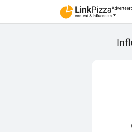
Link
Pizza
Adverteer
content & influencers
Inf