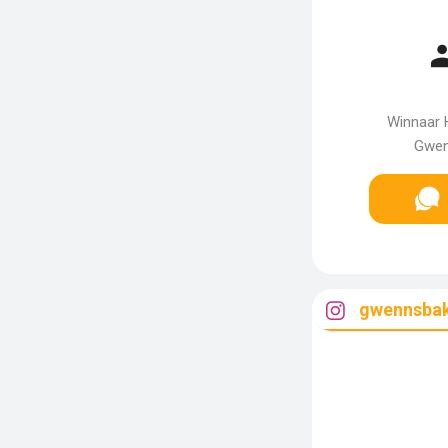
Winnaar H
Gwenn
gwennsba