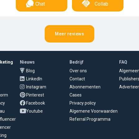
Chat
Collab
Meer reviews
rketing
Nieuws
Bedrijf
FAQ
Blog
Over ons
Algemee
LinkedIn
Contact
Publisher
Instagram
Abonnementen
Adverteer
tform
Pinterest
Cases
ncy
Facebook
Privacy policy
eau
Youtube
Algemene Voorwaarden
fluencer
Referral Programma
uencer
ting