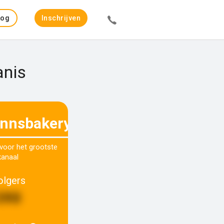
Log
Inschrijven
in
anis
nnsbakery
 voor het grootste
kanaal
olgers
390