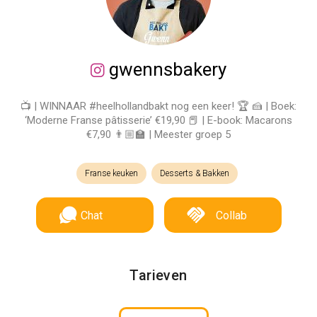
gwennsbakery
📺 | WINNAAR #heelhollandbakt nog een keer! 🏆 🍰 | Boek:
‘Moderne Franse pâtisserie’ €19,90 📕 | E-book: Macarons
€7,90 👨🏼‍🏫 | Meester groep 5
Franse keuken
Desserts & Bakken
Chat
Collab
Tarieven