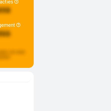
racties
898
gement
866
pdate:
een week
eleden