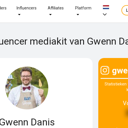
ders
Influencers
Affiliates
Platform
luencer mediakit van Gwenn D
gwe
Statistieken
V
Gwenn Danis