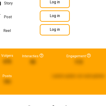
Log in
Story
Log in
Post
Log in
Reel
Volgers
Interacties
Engagement
676
90
113
Posts
Laatste update:
een week geleden
791