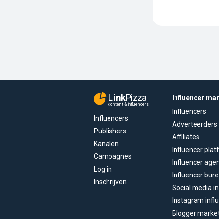
Link
Pizza
Influencer ma
content & influencers
Influencers
Influencers
Adverteerders
Publishers
Affiliates
Kanalen
Influencer pla
Campagnes
Influencer age
Log in
Influencer bur
Inschrijven
Social media in
Instagram infl
Blogger marke