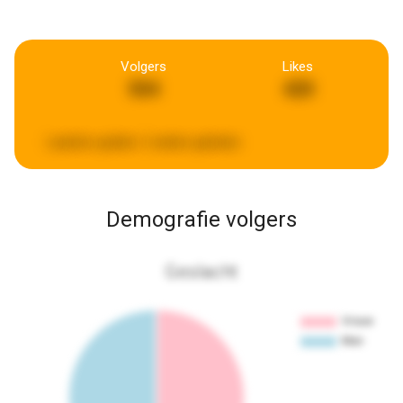
Volgers
Likes
504
420
Laatste update:
2 weken geleden
Demografie volgers
Geslacht