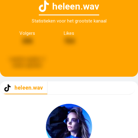
heleen.wav
Statistieken voor het grootste kanaal
Volgers
Likes
206
764
Laatste update:
2
weken geleden
heleen.wav