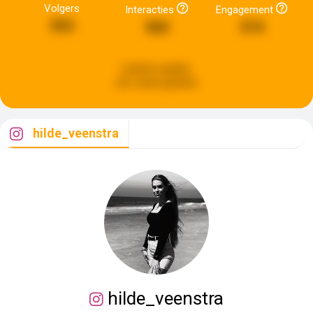
Volgers
Interacties
Engagement
553
560
574
Laatste update:
een week geleden
hilde_veenstra
hilde_veenstra