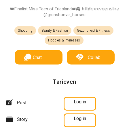
👑Finalist Miss Teen of Friesland👑👻 𝕙𝕚𝕝𝕕𝕖𝕩𝕩𝕧𝕖𝕖𝕟𝕤𝕥𝕣𝕒
@grenshoeve_horses
Shopping
Beauty & Fashion
Gezondheid & Fitness
Hobbies & Interesses
Chat
Collab
Tarieven
Log in
Post
Log in
Story