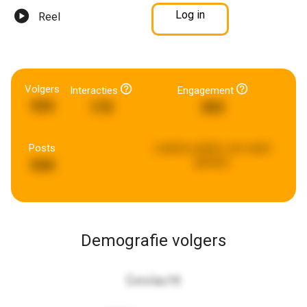
Log in
Reel
Volgers
Interacties
Engagement
933
175
393
Posts
Laatste update:
een week
geleden
544
Demografie volgers
Geslacht