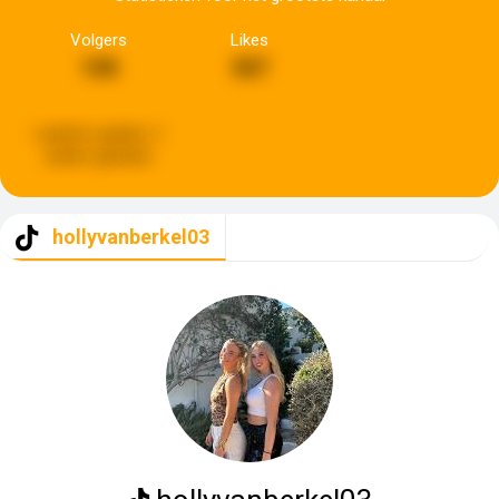
Volgers
Likes
108
587
Laatste update:
2
weken geleden
hollyvanberkel03