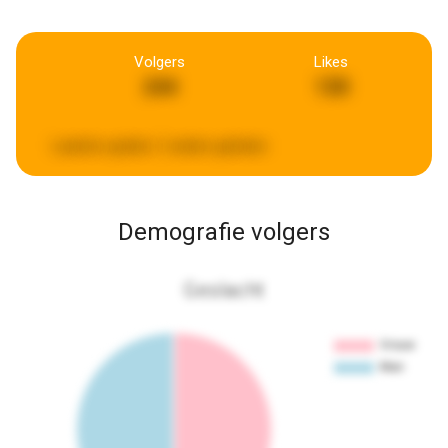
Volgers
Likes
244
130
Laatste update:
2 weken geleden
Demografie volgers
Geslacht