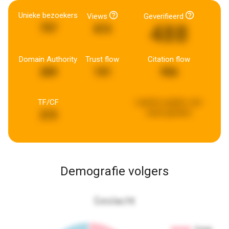
Unieke bezoekers
Views
Geverifieerd
488
757
815
Domain Authority
Trust flow
Citation flow
289
191
956
TF/CF
Laatste update:
een
week geleden
215
Demografie volgers
Geslacht