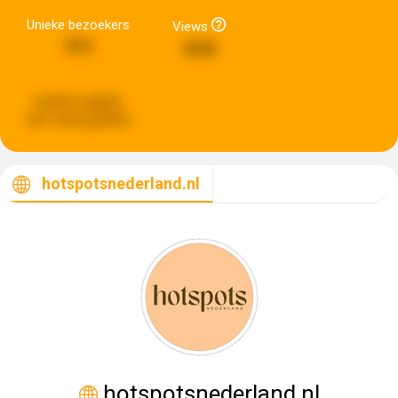
Unieke bezoekers
Views
711
610
Laatste update:
een week geleden
hotspotsnederland.nl
hotspotsnederland.nl