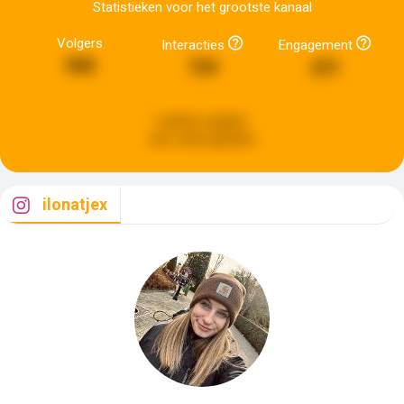
Statistieken voor het grootste kanaal
Volgers
Interacties
Engagement
988
759
231
Laatste update:
een week geleden
ilonatjex