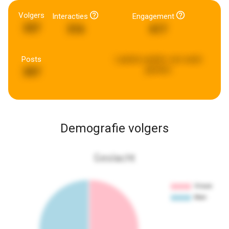
Volgers
Interacties
Engagement
337
316
617
Posts
Laatste update:
een week
geleden
397
Demografie volgers
Geslacht