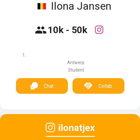
Ilona Jansen
10k - 50k
Antwerp.
Student
Chat
Collab
ilonatjex