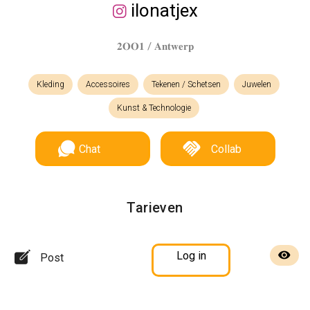
ilonatjex
𝟐𝐎𝐎𝟏 / 𝐀𝐧𝐭𝐰𝐞𝐫𝐩
Kleding
Accessoires
Tekenen / Schetsen
Juwelen
Kunst & Technologie
Chat
Collab
Tarieven
Log in
Post