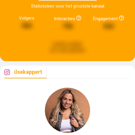
Statistieken voor het grootste kanaal
Volgers
Interacties
Engagement
466
796
842
Laatste update:
een week geleden
ilsekappert