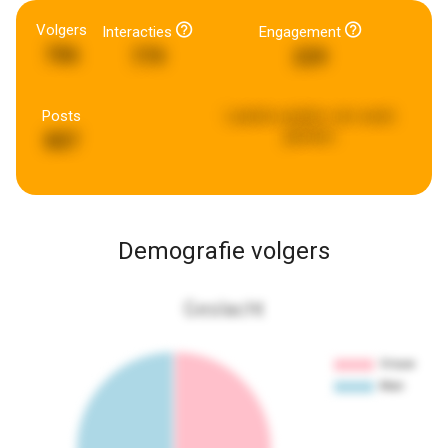
Volgers
Interacties
Engagement
706
779
229
Posts
Laatste update:
een week
geleden
807
Demografie volgers
Geslacht