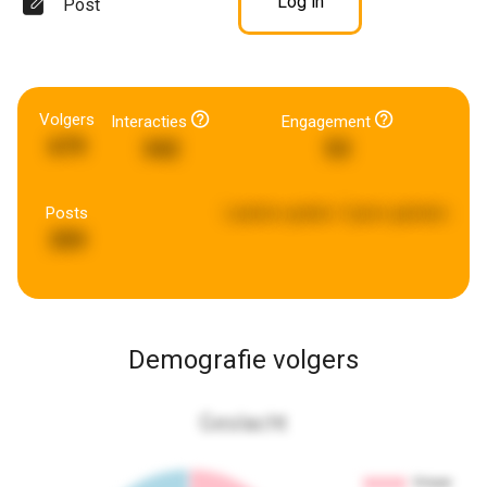
Log in
Post
Volgers
Interacties
Engagement
679
342
53
Posts
Laatste update:
5 jaren geleden
359
Demografie volgers
Geslacht