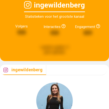
ingewildenberg
Statistieken voor het grootste kanaal
Volgers
Interacties
Engagement
858
858
809
Laatste update:
5
jaren geleden
ingewildenberg