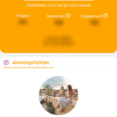
Statistieken voor het grootste kanaal
Volgers
Interacties
Engagement
531
556
702
Laatste update:
een week geleden
amazingcitytrips