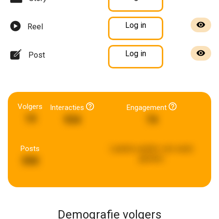
Log in
Reel
Log in
Post
Volgers
Interacties
Engagement
19
934
74
Posts
Laatste update:
een week
geleden
590
Demografie volgers