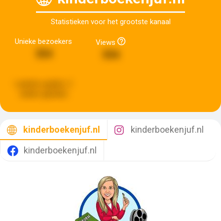
Statistieken voor het grootste kanaal
Unieke bezoekers
Views
354
594
Laatste update:
2
weken geleden
kinderboekenjuf.nl
kinderboekenjuf.nl
kinderboekenjuf.nl