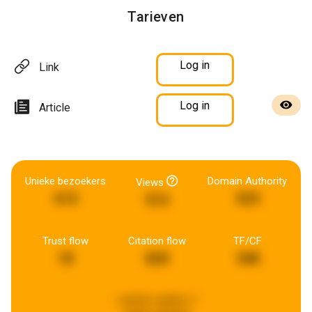
Tarieven
Log in
Link
Log in
Article
Unieke bezoekers
Domain Authority
Views
612
523
512
Trust flow
Citation flow
TF/CF
18
820
348
Laatste update:
2