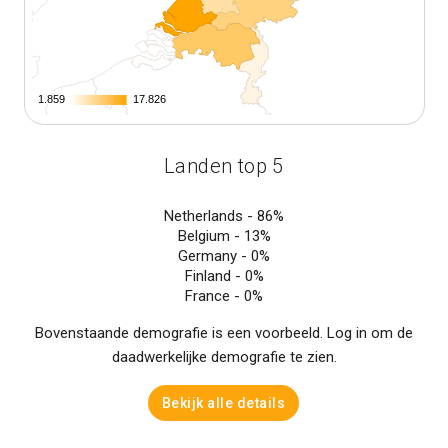
1.859
1.859
17.826
17.826
Landen top 5
Netherlands -
86%
Belgium -
13%
Germany -
0%
Finland -
0%
France -
0%
Bovenstaande demografie is een voorbeeld. Log in om de
daadwerkelijke demografie te zien.
Bekijk alle details