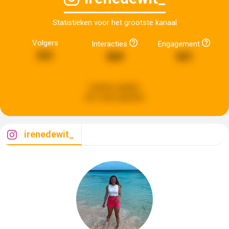
Statistieken voor het grootste kanaal
Volgers
Interacties
Engagement
531
569
921
Laatste update:
een week geleden
irenedewit_