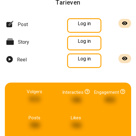
Tarieven
Log in
Post
Log in
Story
Log in
Reel
Volgers
Interacties
Engagement
513
186
903
Posts
Likes
789
765