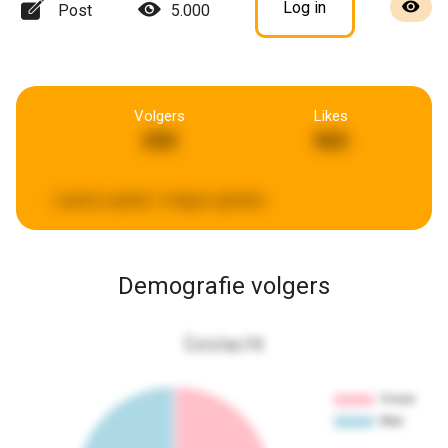
Log in
Post
5.000
Volgers
Likes
690
965
Laatste update:
4 dagen geleden
Demografie volgers
Geslacht