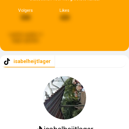
Volgers
Likes
500
420
Laatste update:
4
dagen geleden
isabelheijtlager