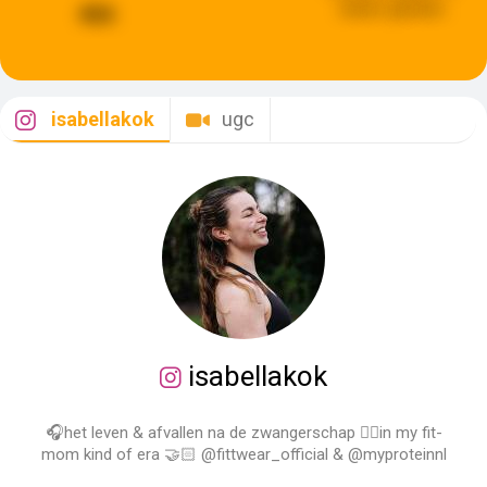
weken geleden
466
isabellakok
ugc
isabellakok
🎧het leven & afvallen na de zwangerschap ❤️‍🔥in my fit-
mom kind of era 🤝🏻 @fittwear_official & @myproteinnl