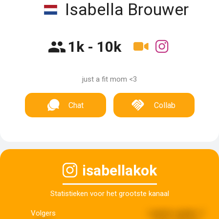
Isabella Brouwer
1k - 10k
just a fit mom <3
Chat
Collab
isabellakok
Statistieken voor het grootste kanaal
Volgers
Laatste update:
2