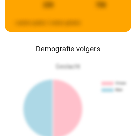
230
758
Laatste update:
2 weken geleden
Demografie volgers
Geslacht