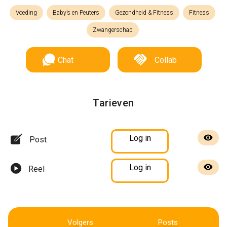
Voeding
Baby’s en Peuters
Gezondheid & Fitness
Fitness
Zwangerschap
Chat
Collab
Tarieven
Log in
Post
Log in
Reel
Volgers
Posts