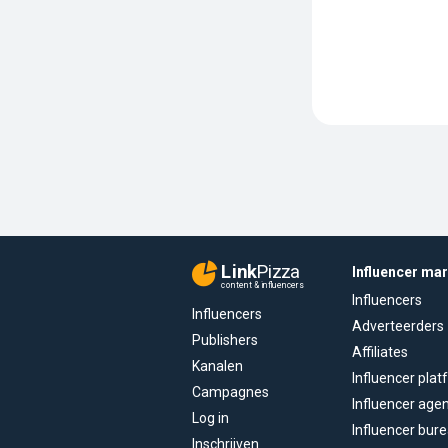
Link
Pizza
Influencer ma
content & influencers
Influencers
Influencers
Adverteerders
Publishers
Affiliates
Kanalen
Influencer pla
Campagnes
Influencer age
Log in
Influencer bur
Inschrijven