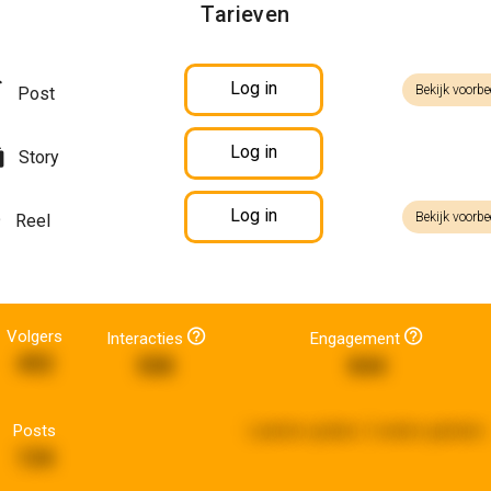
Tarieven
Log in
Bekijk voorbe
Post
Log in
Story
Log in
Bekijk voorbe
Reel
Volgers
Interacties
Engagement
492
508
844
Posts
Laatste update:
2 weken geleden
134