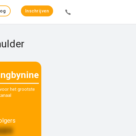
Log
Inschrijven
in
mulder
lingbynine
 voor het grootste
kanaal
olgers
889