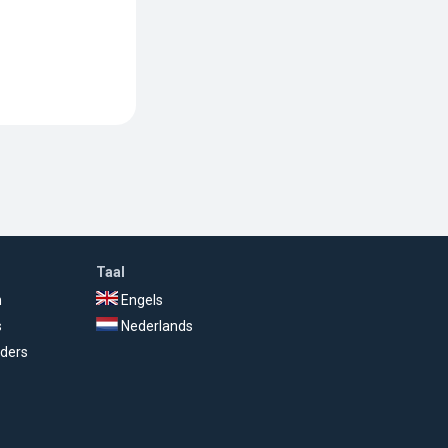
Taal
n
Engels
s
Nederlands
ders