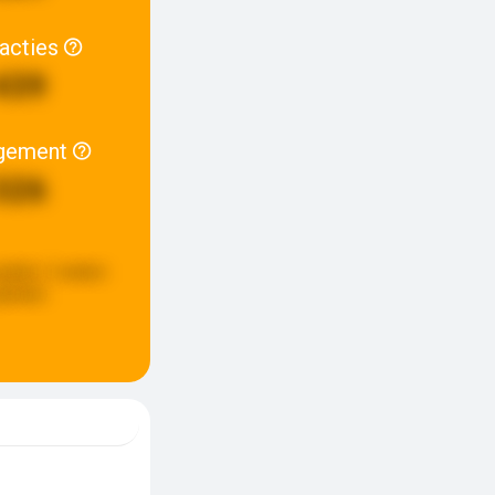
racties
439
gement
326
pdate:
2 weken
eleden