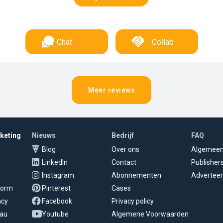
Chat
Collab
Meer reviews
rketing
Nieuws
Bedrijf
FAQ
Blog
Over ons
Algemee
LinkedIn
Contact
Publisher
Instagram
Abonnementen
Adverteer
tform
Pinterest
Cases
ncy
Facebook
Privacy policy
eau
Youtube
Algemene Voorwaarden