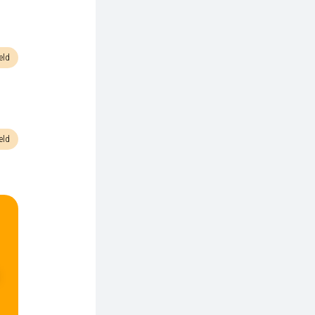
eld
eld