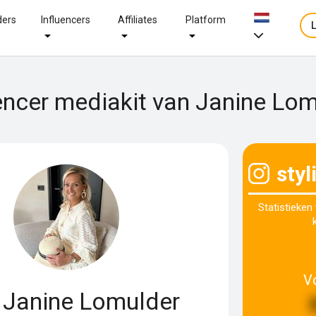
ders
Influencers
Affiliates
Platform
encer mediakit van Janine Lo
sty
Statistieken
V
Janine Lomulder