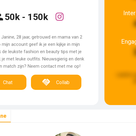
Inte
50k - 150k
 Janine, 28 jaar, getrouwd en mama van 2
Enga
 mijn account geef ik je een kijkje in mijn
ik de leukste fashion en beauty tips met je
k je met leuke outfits. Nieuwsgierig en denk
 een match zijn? Neem contact met me op!
Laatste u
g
Chat
Collab
ine