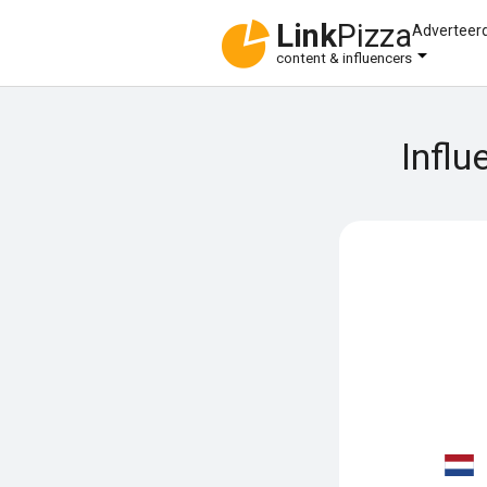
Link
Pizza
Adverteer
content & influencers
Influ