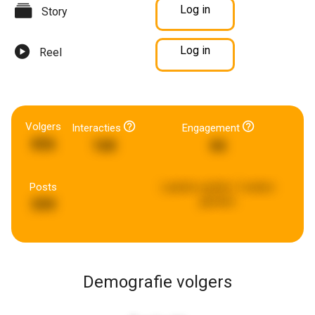
Log in
Story
Log in
Reel
Volgers
Interacties
Engagement
856
168
66
Posts
Laatste update:
3 weken
geleden
599
Demografie volgers