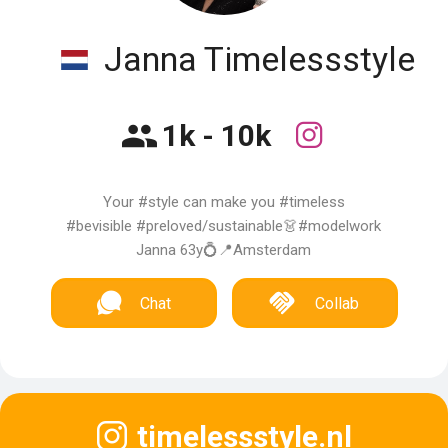
Janna Timelessstyle
1k - 10k
Your #style can make you #timeless
#bevisible #preloved/sustainable👗#modelwork
Janna 63y💍📍Amsterdam
Chat
Collab
timelessstyle.nl