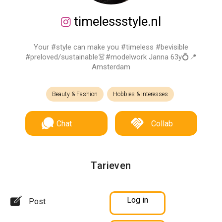
timelessstyle.nl
Your #style can make you #timeless #bevisible
#preloved/sustainable👗#modelwork Janna 63y💍📍
Amsterdam
Beauty & Fashion
Hobbies & Interesses
Chat
Collab
Tarieven
Log in
Post