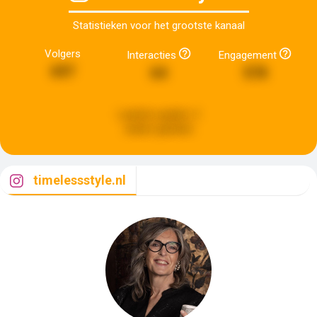
Statistieken voor het grootste kanaal
Volgers
Interacties
Engagement
697
64
578
Laatste update:
3
weken geleden
timelessstyle.nl