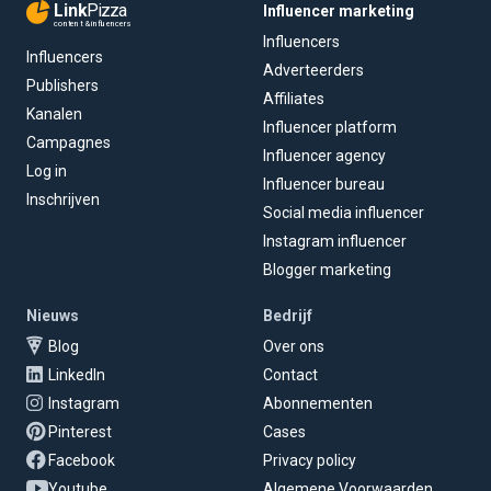
Link
Pizza
Influencer marketing
content & influencers
Influencers
Influencers
Adverteerders
Publishers
Affiliates
Kanalen
Influencer platform
Campagnes
Influencer agency
Log in
Influencer bureau
Inschrijven
Social media influencer
Instagram influencer
Blogger marketing
Nieuws
Bedrijf
Blog
Over ons
LinkedIn
Contact
Instagram
Abonnementen
Pinterest
Cases
Facebook
Privacy policy
Youtube
Algemene Voorwaarden