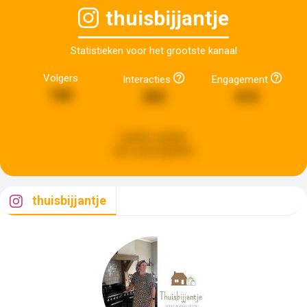
thuisbijjantje
Statistieken voor het grootste kanaal
Volgers
Interacties
Engagement
106
262
616
Laatste update:
een week geleden
thuisbijjantje