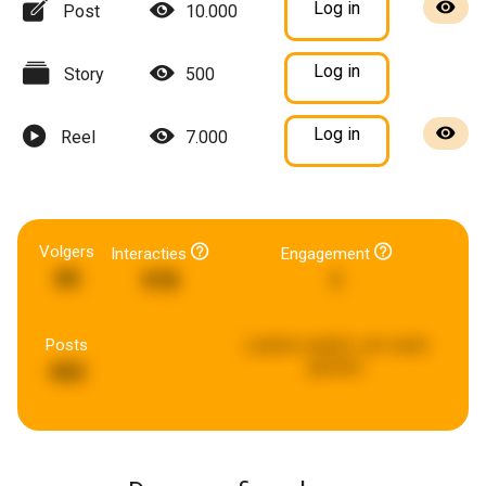
Log in
Post
10.000
Log in
Story
500
Log in
Reel
7.000
Volgers
Interacties
Engagement
85
978
1
Posts
Laatste update:
een week
geleden
452