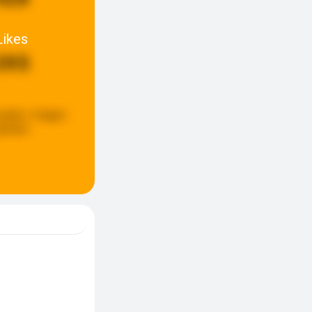
Likes
395
update:
4 dagen
eleden