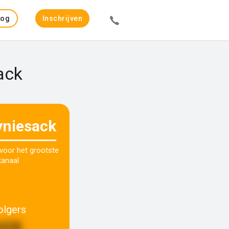
Log
Inschrijven
in
ack
yniesack
 voor het grootste
kanaal
olgers
428