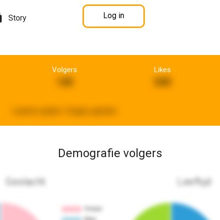
Log in
Story
Volgers
Likes
145
549
Laatste update:
4 dagen geleden
Demografie volgers
Geslacht
Leeftijd