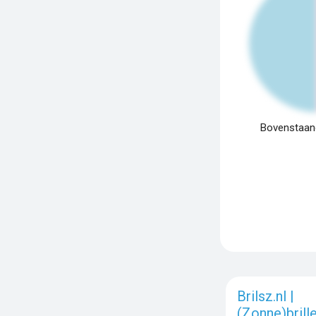
Bovenstaand
Brilsz.nl |
(Zonne)brill