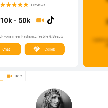
1 reviews
10k - 50k
k voor meer Fashion,Lifestyle & Beauty
Laatste 
g
Chat
Collab
ugc