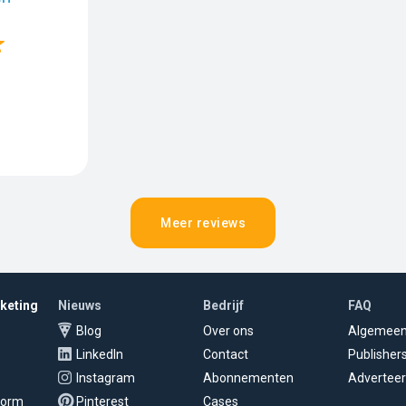
Meer reviews
rketing
Nieuws
Bedrijf
FAQ
Blog
Over ons
Algemee
LinkedIn
Contact
Publisher
Instagram
Abonnementen
Adverteer
tform
Pinterest
Cases