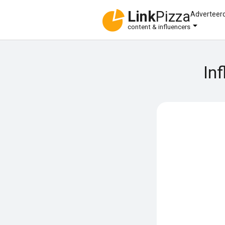
Link
Pizza
Adverteer
content & influencers
In