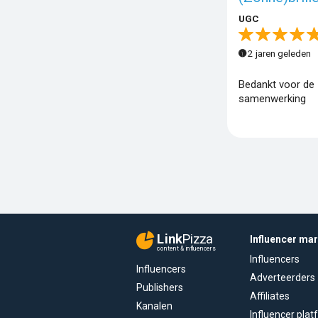
UGC
2 jaren geleden
Bedankt voor de
samenwerking
Link
Pizza
Influencer ma
content & influencers
Influencers
Influencers
Adverteerders
Publishers
Affiliates
Kanalen
Influencer pla