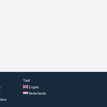
Taal
n
Engels
s
Nederlands
ders