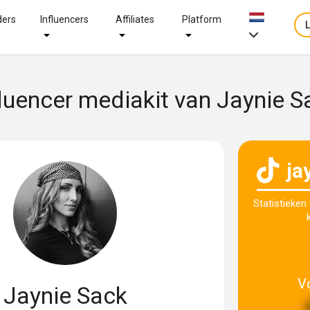
ders
Influencers
Affiliates
Platform
fluencer mediakit van Jaynie S
ja
Statistieken
V
Jaynie Sack