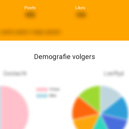
Posts
Likes
995
194
Laatste update:
6 dagen geleden
Demografie volgers
Geslacht
Leeftijd