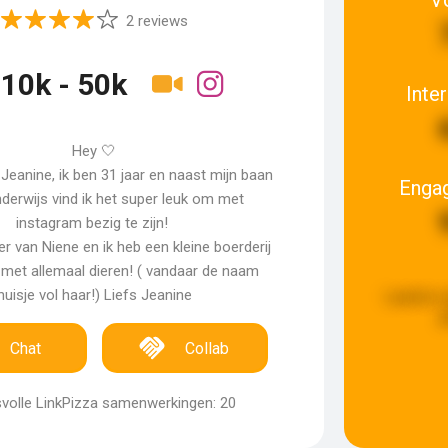
2 reviews
10k - 50k
Inte
Hey 🤍
Jeanine, ik ben 31 jaar en naast mijn baan
Enga
nderwijs vind ik het super leuk om met
instagram bezig te zijn!
r van Niene en ik heb een kleine boerderij
 met allemaal dieren! ( vandaar de naam
huisje vol haar!) Liefs Jeanine
Laatste 
g
Chat
Collab
volle LinkPizza samenwerkingen: 20