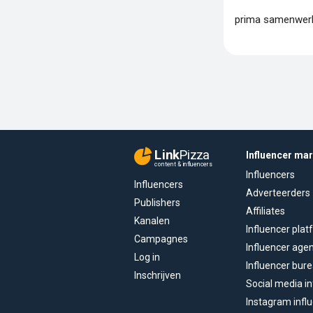
prima samenwer
Link
Pizza
Influencer ma
content & influencers
Influencers
Influencers
Adverteerders
Publishers
Affiliates
Kanalen
Influencer pla
Campagnes
Influencer age
Log in
Influencer bur
Inschrijven
Social media in
Instagram infl