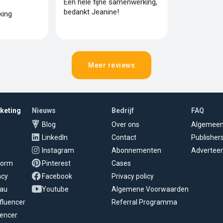
Een hele fijne samenwerking,
bedankt Jeanine!
king
Meer reviews
rketing
Nieuws
Bedrijf
FAQ
Blog
Over ons
Algemee
LinkedIn
Contact
Publisher
Instagram
Abonnementen
Adverteer
tform
Pinterest
Cases
ncy
Facebook
Privacy policy
eau
Youtube
Algemene Voorwaarden
fluencer
Referral Programma
uencer