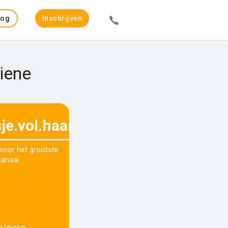
Log
Inschrijven
in
iene
je.vol.haar
 voor het grootste
kanaal
olgers