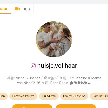
haar
ugc
huisje.vol.haar
👶🏼: Niene ~ Jhenaé ( 🌈👶🏼✨) 👩🏻: Juf Jeanine & Mama
van Niene’21💗 👨🏻: Papa Robin 🏠:🐕🐈🐇🐓🐁
nken
Baby’s en Peuters
Huisdieren
Beauty & Fashion
Familie & 