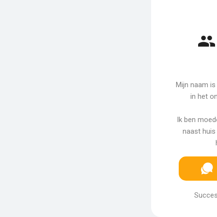
Mijn naam is 
in het o
Ik ben moede
naast huis
Succes