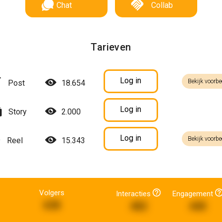
Chat
Collab
Tarieven
Log in
Bekijk voorbe
Post
18.654
Log in
Story
2.000
Log in
Bekijk voorbe
Reel
15.343
Volgers
Interacties
Engagement
638
482
440