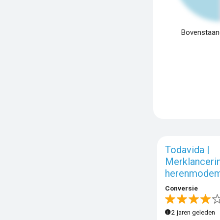
Bovenstaand
Todavida |
Merklancerin
herenmodem
Conversie
2 jaren geleden