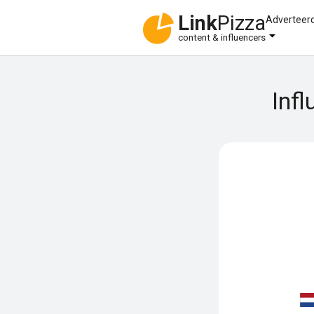
Link
Pizza
Adverteer
content & influencers
Inf