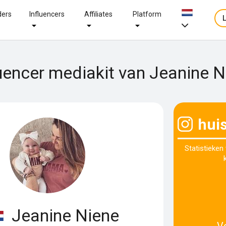
ders
Influencers
Affiliates
Platform
luencer mediakit van Jeanine N
huis
Statistieken
Jeanine Niene
V