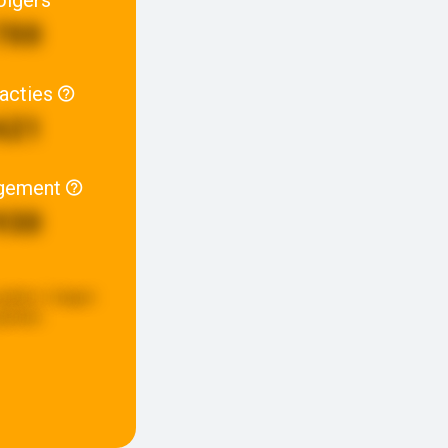
700
racties
621
gement
930
update:
6 dagen
eleden