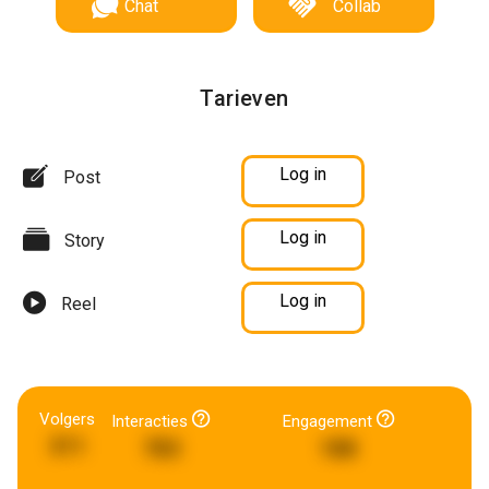
Chat
Collab
Tarieven
Log in
Post
Log in
Story
Log in
Reel
Volgers
Interacties
Engagement
311
783
188