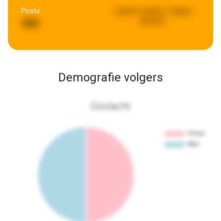
Posts
Laatste update:
2 dagen
geleden
582
Demografie volgers
Geslacht