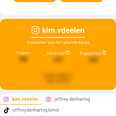
kim.vdeelen
Statistieken voor het grootste kanaal
Volgers
Interacties
Engagement
758
677
840
Laatste update:
2
dagen geleden
kim.vdeelen
jeffrey.denhartog
jeffreydenhartog.kimd