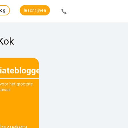
Log
Inschrijven
in
 Kok
liateblogger.nl
 voor het grootste
kanaal
 bezoekers