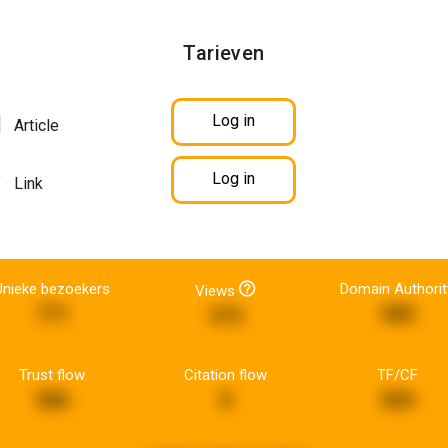
Tarieven
Log in
Article
Log in
Link
Unieke bezoekers
Domain Authorit
Views
771
580
373
Trust flow
Citation flow
TF/CF
586
8
569