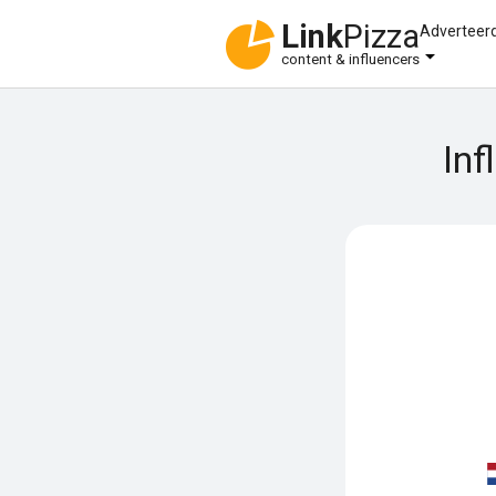
Link
Pizza
Adverteer
content & influencers
Inf