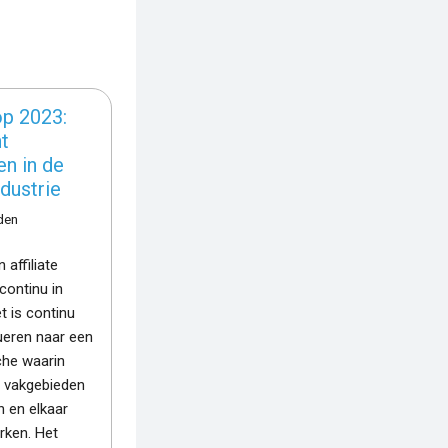
op 2023:
nt
n in de
ndustrie
eden
 affiliate
continu in
t is continu
ueren naar een
che waarin
e vakgebieden
en elkaar
erken. Het