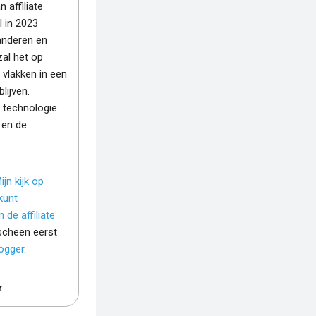
 affiliate
l in 2023
anderen en
 zal het op
 vlakken in een
blijven.
 technologie
en de ...
ijn kijk op
kunt
 de affiliate
scheen eerst
logger
.
r