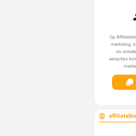
Op Affiliateb
marketing, t
en ontwik
winacties kom
marke
affiliatebl