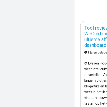
Tool revie
WeCanTrac
ultieme aff
dashboard
3 jaren geled
© Evelien Hoge
weer iets leuk
te vertellen. A
langer volgt e
blogartikelen l
weet je dat ik
vind om nieuw
testen op het 