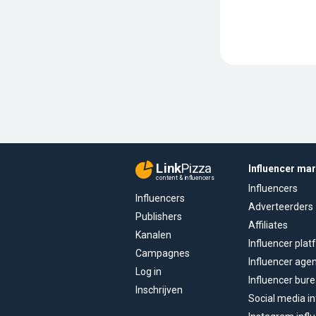
Link
Pizza
Influencer ma
content & influencers
Influencers
Influencers
Adverteerders
Publishers
Affiliates
Kanalen
Influencer pla
Campagnes
Influencer age
Log in
Influencer bur
Inschrijven
Social media in