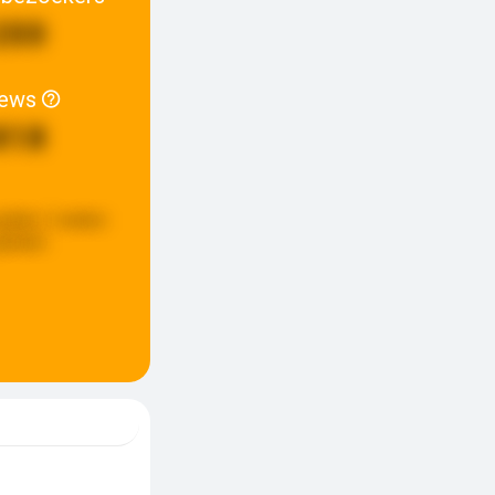
200
iews
818
pdate:
2 weken
eleden