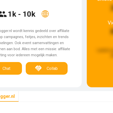
1k - 10k
V
logger.nl wordt kennis gedeeld over affiliate
op campagnes, feitjes, inzichten en trends
kelingen. Ook event samenvattingen en
en aan bod. Alles met een missie: affiliate
Laatste u
ting voor iedereen mogelijk maken.
g
Chat
Collab
ogger.nl