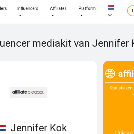
ders
Influencers
Affiliates
Platform
luencer mediakit van Jennifer
affi
Statistieken
Jennifer Kok
Unieke