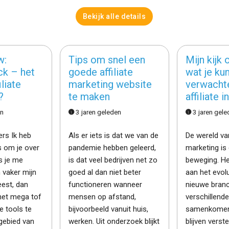
Bekijk alle details
w:
Tips om snel een
Mijn kijk 
k – het
goede affiliate
wat je ku
iliate
marketing website
verwachte
?
te maken
affiliate i
en
3 jaren geleden
3 jaren gel
rs Ik heb
Als er iets is dat we van de
De wereld van
s om je over
pandemie hebben geleerd,
marketing is 
ls je me
is dat veel bedrijven net zo
beweging. He
n vaker mijn
goed al dan niet beter
aan het evol
eest, dan
functioneren wanneer
nieuwe bran
 het mega tof
mensen op afstand,
verschillend
e tools te
bijvoorbeeld vanuit huis,
samenkomen 
gebied van
werken. Uit onderzoek blijkt
blijven verst