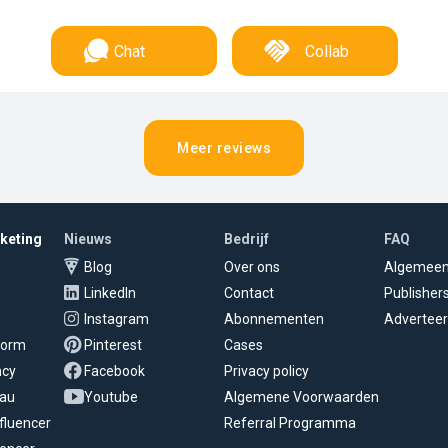
Chat
Collab
Meer reviews
rketing
Nieuws
Bedrijf
FAQ
Blog
Over ons
Algemee
LinkedIn
Contact
Publisher
Instagram
Abonnementen
Adverteer
tform
Pinterest
Cases
ncy
Facebook
Privacy policy
eau
Youtube
Algemene Voorwaarden
fluencer
Referral Programma