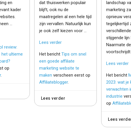
ting en
dat thuiswerken populair
landschap van
evant kader
blijft, ook nu de
marketing za
websites.
maatregelen al een hele tijd
opnieuw ver
een ...
zijn vervallen. Natuurlijk kun
tegelijkertijd
je ook zelf kiezen voor ...
verschillende
stijgende lijn 
Lees verder
Naarmate de
l review:
voortschrijdt 
het ultieme
Het bericht
Tips om snel
board?
een goede affiliate
Lees verder
st op
marketing website te
r
.
maken
verscheen eerst op
Het bericht
M
Affiliateblogger
.
2023: wat je 
verwachten in
industrie
ver
Lees verder
op
Affiliateb
Lees verde